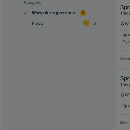
Kategorie
Wszystkie ogłoszenia
Trady
3
Praca
Wr
3
Spe
Dys
Odświ
Spr
Trady
Wr
Spe
06 si