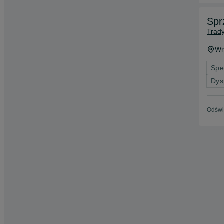
Trady
Wr
Spe
Dys
Odświ