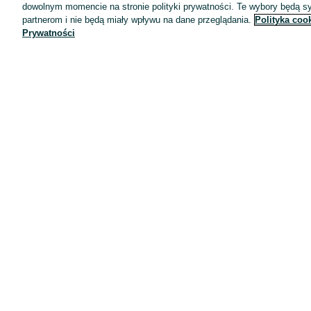
dowolnym momencie na stronie polityki prywatności. Te wybory będą 
partnerom i nie będą miały wpływu na dane przeglądania.
Polityka coo
Prywatności
Aplikacje mobilne OLX.pl
Pomoc
Wyróżnione ogłoszenia
Oferta dla firm
Blog
Regulamin
Polityka prywatności
Reklama
Informacja o realizowanej strategii podatkowej
Ustawienia plików cookie
Zasady bezpieczeństwa
Mapa kategorii
Mapa miejscowości
Mapa ministron