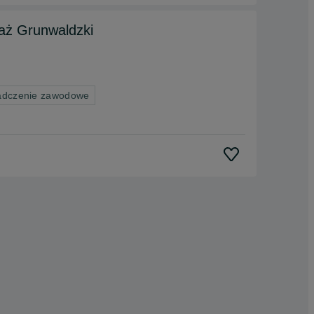
atesy T&J, Pasaż Grunwaldzki
adczenie zawodowe