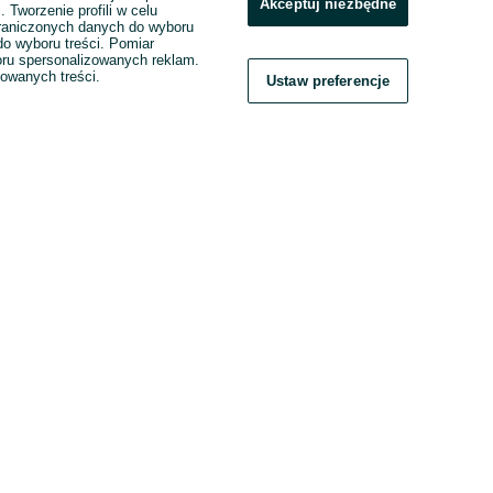
Akceptuj niezbędne
. Tworzenie profili w celu
raniczonych danych do wyboru
o wyboru treści. Pomiar
boru spersonalizowanych reklam.
zowanych treści.
Ustaw preferencje