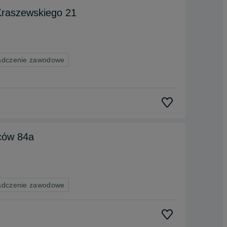
atesy T&J, ul. Kraszewskiego 21
adczenie zawodowe
wców 84a
adczenie zawodowe