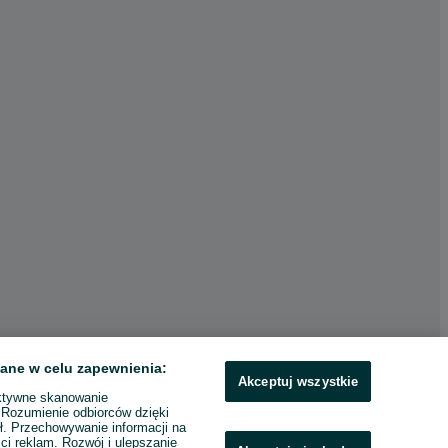
ane w celu zapewnienia:
Akceptuj wszystkie
ktywne skanowanie
. Rozumienie odbiorców dzięki
ł. Przechowywanie informacji na
ci reklam. Rozwój i ulepszanie