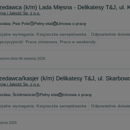
Sprzedawca (k/m) Lada Mięsna - Delik
cja i Jakość Sp. z o.o.
ocław
, Psie Pole
Pełny etat
Umowa o pracę
cjalne wymagania: Książeczka sanepidowska
Odpowiednie doświ
pozycyjność: Praca zmianowa, Praca w weekendy
eżono dnia 06 sierpnia 2026
zedawca/kasjer (k/m) Delikatesy T&J, ul. Skarbo
cja i Jakość Sp. z o.o.
ocław
, Śródmieście
Pełny etat
Umowa o pracę
cjalne wymagania: Książeczka sanepidowska
Odpowiednie doświ
erpnia 2026