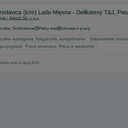
Sprzedawca (k/m) Lada Mięsna - Delik
cja i Jakość Sp. z o.o.
ocław
, Śródmieście
Pełny etat
Umowa o pracę
cjalne wymagania: Książeczka sanepidowska
Odpowiednie doświ
pozycyjność: Praca zmianowa, Praca w weekendy
eżono dnia 21 lipca 2026