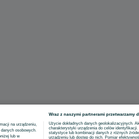
Wraz z naszymi partnerami przetwarzamy d
Użycie dokładnych danych geolokalizacyjnych. A
macji na urządzeniu,
charakterystyki urządzenia do celów identyfikacji
ia danych osobowych.
statystyce lub kombinacji danych z różnych źróde
niżej lub w
urządzeniu lub dostęp do nich. Pomiar efektywnoś